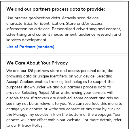
Sådan fungerer…
We and our partners process data to provide:
Mobilbilletter
Use precise geolocation data. Actively scan device
characteristics for identification. Store and/or access
information on a device. Personalised advertising and content,
advertising and content measurement, audience research and
services development.
List of Partners (vendors)
Home
»
Sådan fungerer...
We Care About Your Privacy
We and our
128
partners store and access personal data, like
browsing data or unique identifiers, on your device. Selecting
Accept Cookies enables tracking technologies to support the
purposes shown under we and our partners process data to
Søg
provide. Selecting Reject All or withdrawing your consent will
disable them. If trackers are disabled, some content and ads you
Administrer cookies
see may not be as relevant to you. You can resurface this menu to
change your choices or withdraw consent at any time by clicking
Hjælp
the Manage my cookies link on the bottom of the webpage. Your
choices will have effect within our Website. For more details, refer
to our Privacy Policy.
Følg os: