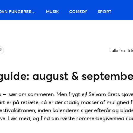
DAN FUNGERER…
MUSIK
COMEDY
SPORT
Julie fra Ti
lguide: august & septembe
ed – især om sommeren. Men frygt ej! Selvom årets sjov
art er på retræte, så er der stadig masser af mulighed f
 festivalcitronen, inden kalenderen siger efterår og bla
rve. Læs med, og find din næste sommerbegivenhed i au