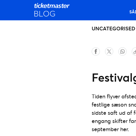
SÅ
UNCATEGORISED
Festiva
Tiden flyver afst
festlige sæson sn
sidste saft ud af
engang skifter fa
september her.