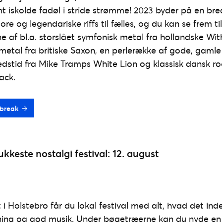
 iskolde fadøl i stride strømme! 2023 byder på en bred
ore og legendariske riffs til fælles, og du kan se frem 
e af bl.a. storslået symfonisk metal fra hollandske Wi
metal fra britiske Saxon, en perlerække af gode, gaml
edstid fra Mike Tramps White Lion og klassisk dansk ro
ack.
ilbreak
kkeste nostalgi festival: 12. august
i Holstebro får du lokal festival med alt, hvad det in
ning og god musik. Under bøgetræerne kan du nyde 