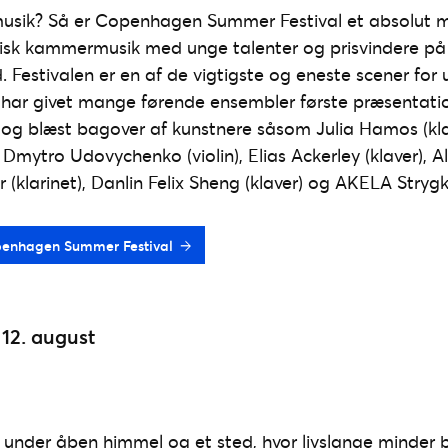
k musik? Så er Copenhagen Summer Festival et absolut 
sisk kammermusik med unge talenter og prisvindere på
. Festivalen er en af de vigtigste og eneste scener for
 har givet mange førende ensembler første præsentati
ørt og blæst bagover af kunstnere såsom Julia Hamos (kla
, Dmytro Udovychenko (violin), Elias Ackerley (klaver),
r (klarinet), Danlin Felix Sheng (klaver) og AKELA Strygk
Copenhagen Summer Festival
 12. august
under åben himmel og et sted, hvor livslange minder bl