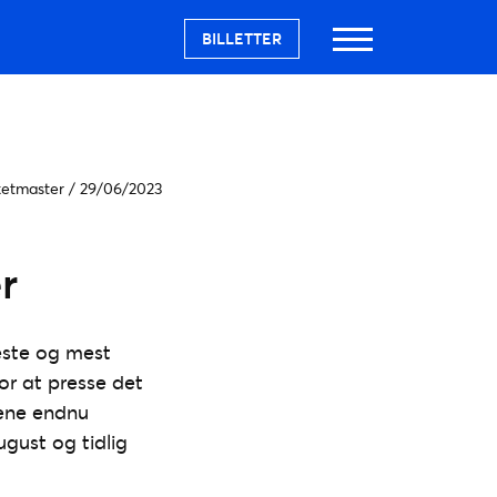
BILLETTER
cketmaster
/
29/06/2023
r
este og mest
or at presse det
dene endnu
gust og tidlig