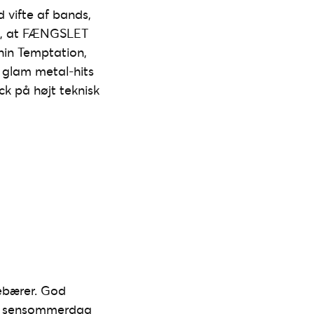
 vifte af bands,
til, at FÆNGSLET
thin Temptation,
e glam metal-hits
ck på højt teknisk
debærer. God
en sensommerdag