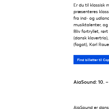
Er du til klassis
præsenteres klas
fra ind- og udland
musiktalenter, og
Bliv fortryllet, r
(dansk klavertrio)
(fagot), Karl Raue
Find billetter til 
AiaSound: 10. –
AiaSound er dans 