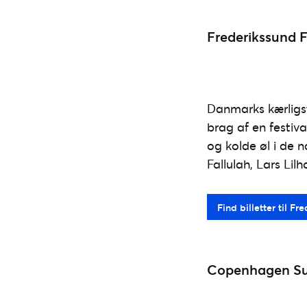
Frederikssund Fe
Danmarks kærligste
brag af en festiva
og kolde øl i de 
Fallulah, Lars Lil
Find billetter til Fr
Copenhagen Summ