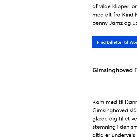
af vilde klipper,
med alt fra Kind M
Benny Jamz og Lam
Find billetter til W
Gimsinghoved Fe
Kom med til Danm
Gimsinghoved slår
glæde dig til et 
stemning i den sm
altid er undervejs