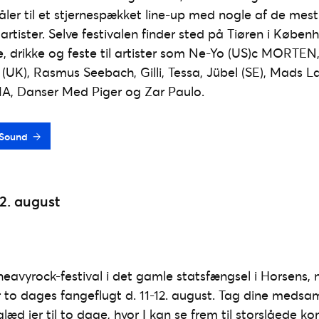
ler til et stjernespækket line-up med nogle af de me
artister. Selve festivalen finder sted på Tiøren i Købe
, drikke og feste til artister som Ne-Yo (US)c MORTE
(UK), Rasmus Seebach, Gilli, Tessa, Jübel (SE), Mads La
MA, Danser Med Piger og Zar Paulo.
iaSound
12. august
heavyrock-festival i det gamle statsfængsel i Horsens
r to dages fangeflugt d. 11-12. august. Tag dine med
æd jer til to dage, hvor I kan se frem til storslåede k