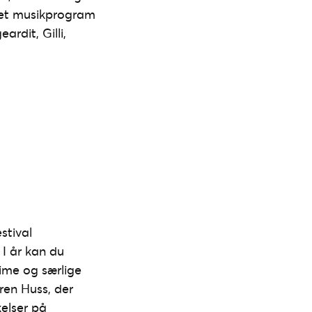
kket musikprogram
rdit, Gilli,
stival
I år kan du
ime og særlige
ren Huss, der
kelser på