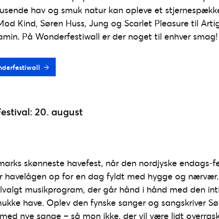
 brusende hav og smuk natur kan opleve et stjernespæ
od Kind, Søren Huss, Jung og Scarlet Pleasure til Artigea
in. På Wonderfestiwall er der noget til enhver smag!
onderfestiwall
stival: 20. august
arks skønneste havefest, når den nordjyske endags-fe
 havelågen op for en dag fyldt med hygge og nærvær. 
velvalgt musikprogram, der går hånd i hånd med den int
ukke have. Oplev den fynske sanger og sangskriver Sø
 med nye sange – så mon ikke, der vil være lidt overras