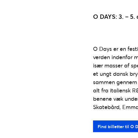
O DAYS: 3. – 5.
O Days er en festi
verden indenfor m
især masser af sp
et ungt dansk bry
sammen gennem opl
alt fra italiensk 
benene væk under 
Skatebård, Emma
Find billetter til O 