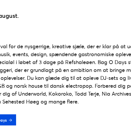
 august.
val for de nysgerrige, kreative sjæle, der er klar på at 
usik, events, design, spændende gastronomiske oplevel
ecialøl i løbet af 3 dage på Refshaleøen. Bag O Days 
ggeri, der er grundlagt på en ambition om at bringe 
evelser. Du kan glæde dig til at opleve DJ-sets og l
R&B og norsk house til dansk electropop. Forbered dig på
dig af Underworld, Kokoroko, Todd Terje, Nia Archives
 Sehested Høeg og mange flere.
Days