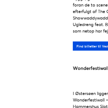
foran de to scen
efterfulgt af The
Showwaddywaddy. P
Ugledreng feat. B
som netop har fej
Find billetter til Ve
Wonderfestiwall:
I Østersøen ligge
Wonderfestiwall –
Hammershus Slotsr