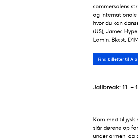
sommersolens strå
og internationale 
hvor du kan danse
(US), James Hype 
Lamin, Blæst, D1
Find billetter til A
Jailbreak: 11. – 
Kom med til jysk 
slår dørene op fo
under armen, og gl