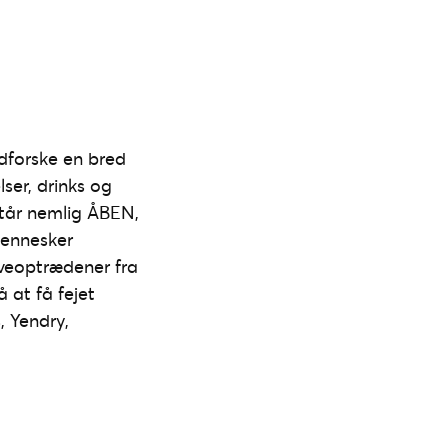
udforske en bred
ser, drinks og
står nemlig ÅBEN,
mennesker
iveoptrædener fra
 at få fejet
, Yendry,