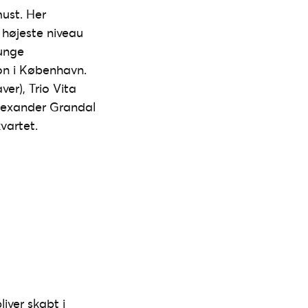
must. Her
 højeste niveau
 unge
on i København.
ver), Trio Vita
 Alexander Grandal
vartet.
iver skabt i