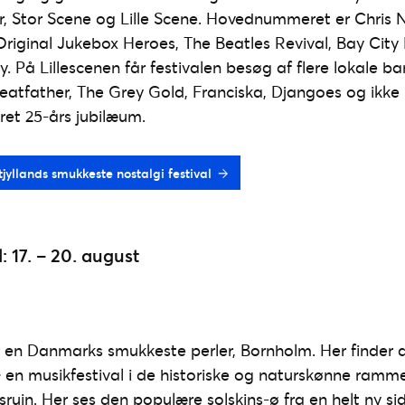
er, Stor Scene og Lille Scene. Hovednummeret er Chris
 Original Jukebox Heroes, The Beatles Revival, Bay City 
å Lillescenen får festivalen besøg af flere lokale ban
eatfather, The Grey Gold, Franciska, Djangoes og ikke m
ret 25-års jubilæum.
stjyllands smukkeste nostalgi festival
 17. – 20. august
r en Danmarks smukkeste perler, Bornholm. Her finder 
 en musikfestival i de historiske og naturskønne ramm
uin. Her ses den populære solskins-ø fra en helt ny si