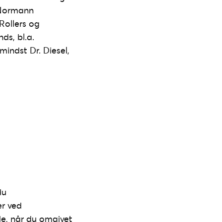
 Normann
Rollers og
ds, bl.a.
indst Dr. Diesel,
du
er ved
de, når du omgivet