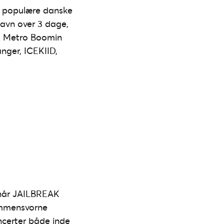
st populære danske
nhavn over 3 dage,
N, Metro Boomin
nger, ICEKIID,
, når JAILBREAK
sammensvorne
oncerter både inde