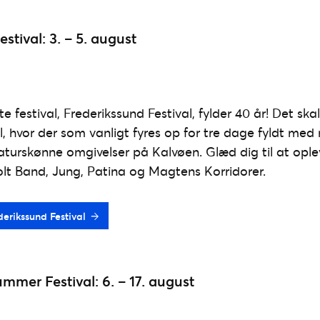
stival: 3. – 5. august
 festival, Frederikssund Festival, fylder 40 år! Det ska
l, hvor der som vanligt fyres op for tre dage fyldt med
naturskønne omgivelser på Kalvøen. Glæd dig til at ople
holt Band, Jung, Patina og Magtens Korridorer.
ederikssund Festival
er Festival: 6. – 17. august