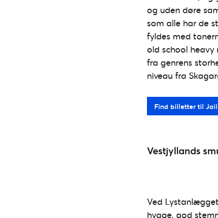
og uden døre samt
som alle har de st
fyldes med tonern
old school heavy 
fra genrens storh
niveau fra Skagar
Find billetter til Ja
Vestjyllands smu
Ved Lystanlægget 
hygge, god stem