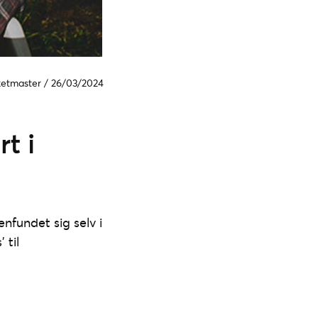
cketmaster
/
26/03/2024
rt i
nfundet sig selv i
 til