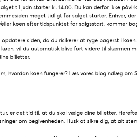
salget til jxdn starter kl. 14.00. Du kan derfor ikke påvir
emmesiden meget tidligt før salget starter. Enhver, de
ller køen efter tidspunktet for salgsstart, kommer bag
opdatere siden, da du risikerer at ryge bagerst i køen.
en, vil du automatisk blive ført videre til skærmen me
ne billetter.
 om, hvordan køen fungerer? Læs vores blogindlæg om
tur, er det tid til, at du skal vælge dine billetter. Hereft
inger om begivenheden. Husk at sikre dig, at alt ste