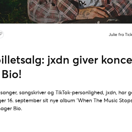
Julie fra Ti
billetsalg: jxdn giver konce
Bio!
anger, sangskriver og TikTok-personlighed, jxdn, har ge
er 16. september sit nye album ’When The Music Stops’
ager Bio.