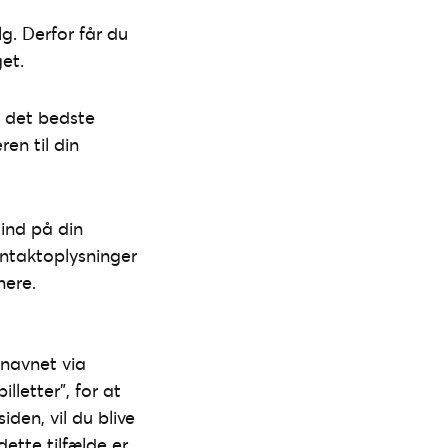
alg. Derfor får du
get.
r, det bedste
en til din
ind på din
ontaktoplysninger
nere.
 navnet via
lletter”, for at
iden, vil du blive
dette tilfælde er