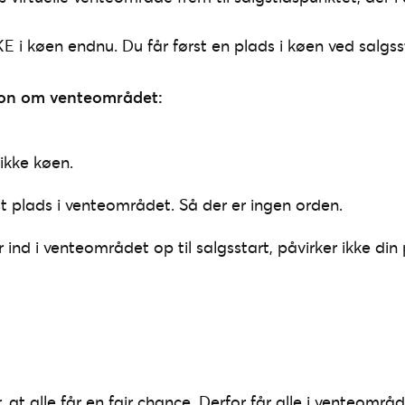
E i køen endnu. Du får først en plads i køen ved salgss
ion om venteområdet:
ikke køen.
st plads i venteområdet. Så der er ingen orden.
ind i venteområdet op til salgsstart, påvirker ikke din 
, at alle får en fair chance. Derfor får alle i venteområd