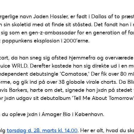
gerlige navn Jaden Hossler, er født i Dallas af to præs
n skoletid med at finde sit ståsted. Det fandt han i 
 sig som en gen-z-ambassadør for en generation af fan
et poppunkens eksplosion i 2000’erne.
start, da han sneg sig afsted hjemmefra og overværede 
ce WRLD. Derefter kastede han sig direkte ud i en mus
ndependent debutsingle ’Comatose,’ Der fik over 80 mi
rme, og gik ind på over 38 globale virale charts. Da Bli
vis Barkers, hørte om det, signede han jxdn på stedet t
or jxdn udgav sit debutalbum ’Tell Me About Tomorrow’ 
 du opleve jxdn i Amager Bio i København.
alg
torsdag d. 28. marts kl. 14.00
. Her er alt, hvad du ska