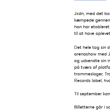
Jxdn, med det bor
kæmpede gennem si
han har etableret
til at have oplev
Det hele tog sin 
arenashow med Jui
og udsendte sin i
på tværs af platfo
trommeslager, Tra
Records label, hv
Til september kan
Billetterne går i s