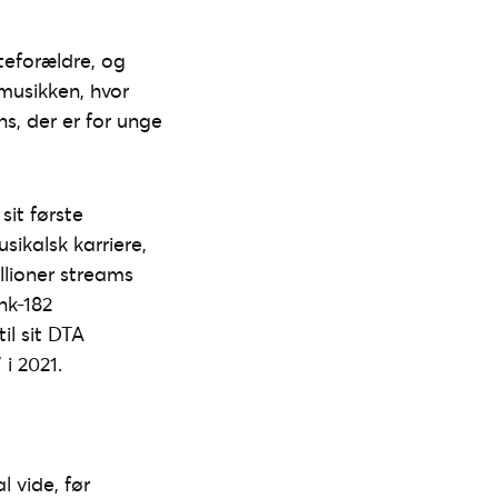
teforældre, og
musikken, hvor
s, der er for unge
sit første
ikalsk karriere,
llioner streams
nk-182
il sit DTA
i 2021.
l vide, før