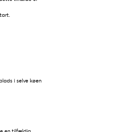
tart.
plads i selve køen
e en tilfældig