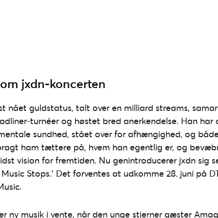
 om jxdn-koncerten
st nået guldstatus, talt over en milliard streams, sam
eadliner-turnéer og høstet bred anerkendelse. Han har o
entale sundhed, stået over for afhængighed, og båd
agt ham tættere på, hvem han egentlig er, og bevæ
dst vision for fremtiden. Nu genintroducerer jxdn sig s
Music Stops.’ Det forventes at udkomme 28. juni på D
usic.
er ny musik i vente, når den unge stjerner gæster Amage