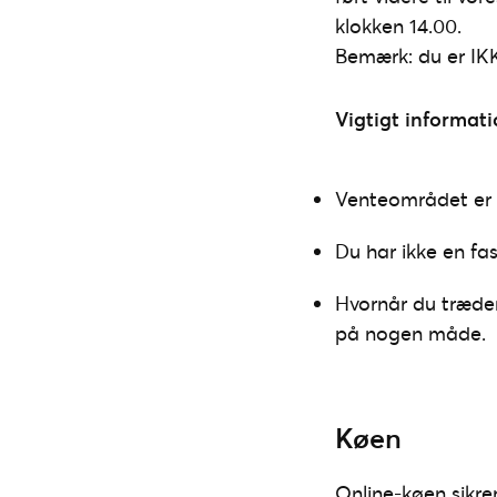
klokken 14.00.
Bemærk: du er IKK
Vigtigt informat
Venteområdet er 
Du har ikke en fa
Hvornår du træder 
på nogen måde.
Køen
Online-køen sikrer