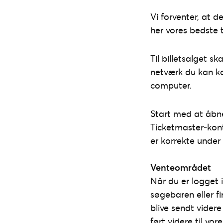
Vi forventer, at de
her vores bedste t
Til billetsalget s
netværk du kan ko
computer.
Start med at åbne
Ticketmaster-kont
er korrekte under
Venteområdet
Når du er logget 
søgebaren eller fi
blive sendt videre
ført videre til vor