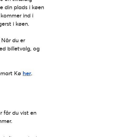
ke din plads i køen
r kommer ind i
erst i køen.
 Når du er
d billetvalg, og
 Smart Kø
her
.
er får du vist en
mmer.