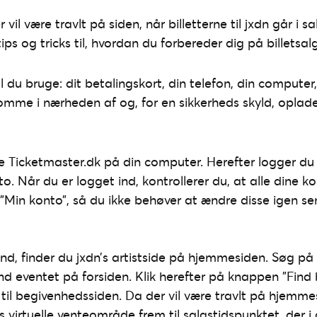
r vil være travlt på siden, når billetterne til jxdn går i s
ips og tricks til, hvordan du forbereder dig på billetsal
kal du bruge: dit betalingskort, din telefon, din compute
mme i nærheden af og, for en sikkerheds skyld, oplader
 Ticketmaster.dk på din computer. Herefter logger du 
o. Når du er logget ind, kontrollerer du, at alle dine k
 ”Min konto”, så du ikke behøver at ændre disse igen se
ind, finder du jxdn’s artistside på hjemmesiden. Søg på
nd eventet på forsiden. Klik herefter på knappen ”Find bi
 til begivenhedssiden. Da der vil være travlt på hjemmes
es virtuelle venteområde frem til salgstidspunktet, der i 