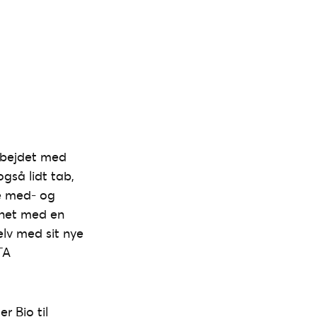
arbejdet med
gså lidt tab,
e med- og
bnet med en
elv med sit nye
TA
r Bio til