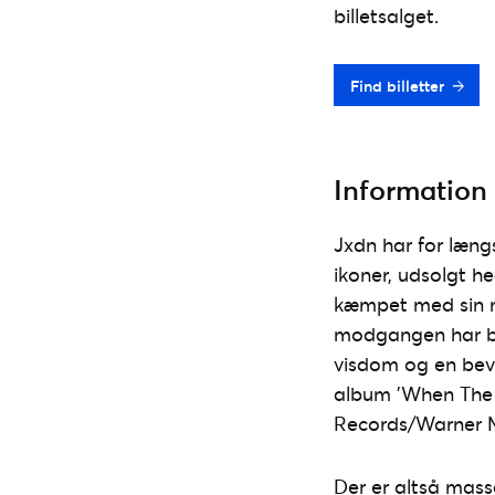
billetsalget.
Find billetter
Information
Jxdn har for læng
ikoner, udsolgt h
kæmpet med sin m
modgangen har br
visdom og en bevi
album ’When The 
Records/Warner M
Der er altså mass