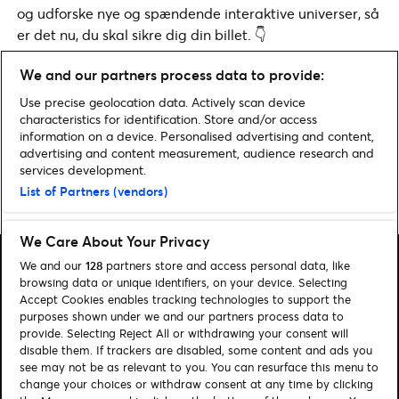
og udforske nye og spændende interaktive universer, så
er det nu, du skal sikre dig din billet. 👇​
We and our partners process data to provide:
Find billetter
Use precise geolocation data. Actively scan device
characteristics for identification. Store and/or access
information on a device. Personalised advertising and content,
advertising and content measurement, audience research and
services development.
Home
»
Sport
»
Copenhagen Gaming Week 2025: Stjernespækket program
List of Partners (vendors)
og aktiviteter for alle aldre
We Care About Your Privacy
We and our
128
partners store and access personal data, like
browsing data or unique identifiers, on your device. Selecting
Accept Cookies enables tracking technologies to support the
purposes shown under we and our partners process data to
Søg
provide. Selecting Reject All or withdrawing your consent will
disable them. If trackers are disabled, some content and ads you
Administrer cookies
see may not be as relevant to you. You can resurface this menu to
change your choices or withdraw consent at any time by clicking
Hjælp