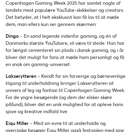
Copenhagen Gaming Week 2025 har samlet nogle af
landets mest populære YouTube-skikkelser og creators.
Det betyder, at I helt eksklusivt kan få lov til at møde
dem, man ellers kun ser gennem skærmen:
Dingo
– En sand legende indenfor gaming, og én af
Danmarks største YouTubere, vil være til stede. Han har
for længst cementeret sin plads i dansk gaming, og i år
bliver det muligt for fans at møde ham personligt og få
en snak om gaming-universet.
Lakserytteren
– Kendt for sin farverige og børnevenlige
tilgang til underholdning bringer Lakserytteren sit
univers af leg og fantasi til Copenhagen Gaming Week.
For de yngre besøgende (og dem der elsker skøre
påfund), bliver det en unik mulighed for at opleve hans
sjove og kreative indfald live.
Eiqu Miller
– Med sin evne til at underholde og
overraske besøger Eiqu Miller også festivalen med sine