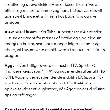
kreative og skæve vinkler. Han er kendt for sin “wow-
effekt” og masser af humor, og hans tilstedeværelse vil
uden tvivl bringe et smil frem hos både fans og nye
ansigter.
Alexander Husum
– YouTube-superstjernen Alexander
Husum er garant for masser af action og sjov. Med sin
energi og humor, som hans mange følgere kender og
elsker, vil Husum være en af hovedattraktionerne i årets
program.
Agge
– Den tidligere verdensmester i EA Sports FC
(Tidligere kendt som ”FIFA”) og nuværende stifter af FITS
CPH, Agge, giver et spændende indblik i EA Sports FC-
verdenen. For entusiaster bliver det helt sikkert en
oplevelse, de sent vil glemme, når Agge deler ud af sine
tips og erfaringer.
Fra street sport til fremtidens konsolspil –