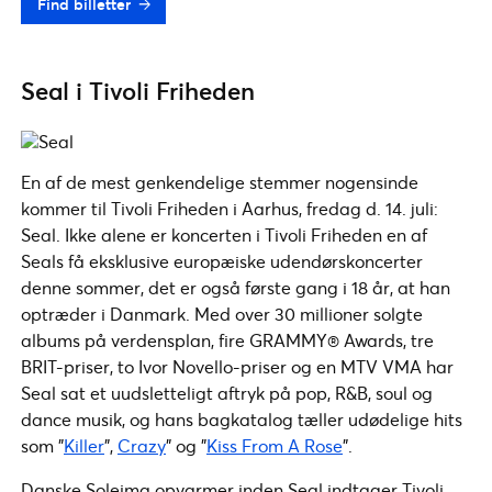
Find billetter
Seal i Tivoli Friheden
En af de mest genkendelige stemmer nogensinde
kommer til Tivoli Friheden i Aarhus, fredag d. 14. juli:
Seal. Ikke alene er koncerten i Tivoli Friheden en af
Seals få eksklusive europæiske udendørskoncerter
denne sommer, det er også første gang i 18 år, at han
optræder i Danmark. Med over 30 millioner solgte
albums på verdensplan, fire GRAMMY® Awards, tre
BRIT-priser, to Ivor Novello-priser og en MTV VMA har
Seal sat et uudsletteligt aftryk på pop, R&B, soul og
dance musik, og hans bagkatalog tæller udødelige hits
som ”
Killer
”,
Crazy
” og ”
Kiss From A Rose
”.
Danske Soleima opvarmer inden Seal indtager Tivoli