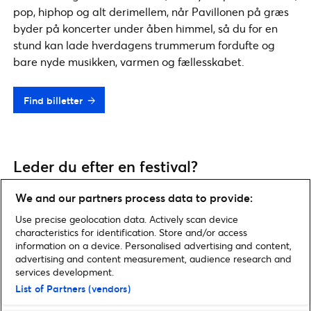
pop, hiphop og alt derimellem, når Pavillonen på græs
byder på koncerter under åben himmel, så du for en
stund kan lade hverdagens trummerum fordufte og
bare nyde musikken, varmen og fællesskabet.
Find billetter
Leder du efter en festival?
Læs vores guides til festivaler i
juni
og
juli
, eller gå på
We and our partners process data to provide:
opdagelse i vores store festivalguide, der giver dig et
Use precise geolocation data. Actively scan device
overskueligt overblik over hele festivalsæsonen 2023.
characteristics for identification. Store and/or access
information on a device. Personalised advertising and content,
advertising and content measurement, audience research and
services development.
List of Partners (vendors)
Home
»
Musik
»
Udendørskoncerter sommer 2023