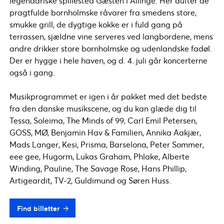
legendariske spillested Gæsten i Allinge. Her dufter de
pragtfulde bornholmske råvarer fra smedens store,
smukke grill, de dygtige kokke er i fuld gang på
terrassen, sjældne vine serveres ved langbordene, mens
andre drikker store bornholmske og udenlandske fadøl.
Der er hygge i hele haven, og d. 4. juli går koncerterne
også i gang.
Musikprogrammet er igen i år pakket med det bedste
fra den danske musikscene, og du kan glæde dig til
Tessa, Soleima, The Minds of 99, Carl Emil Petersen,
GOSS, MØ, Benjamin Hav & Familien, Annika Aakjær,
Mads Langer, Kesi, Prisma, Barselona, Peter Sommer,
eee gee, Hugorm, Lukas Graham, Phlake, Alberte
Winding, Pauline, The Savage Rose, Hans Phillip,
Artigeardit, TV-2, Guldimund og Søren Huss.
Find billetter