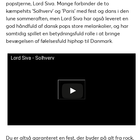
popstjerne, Lord Siva. Mange forbinder de to
kæmpehits ’Solhverv’ og ’Paris’ med fest og dans i den
lune sommeraften, men Lord Siva har også leveret en
god håndfuld af dansk pops store melankolier, og har
samtidig spillet en betydningsfuld rolle i at bringe
bevægelsen af følelsesfuld hiphop til Danmark.
Lord Siva - Solhverv
Du er altså garanteret en fest, der byder på alt fra rock,