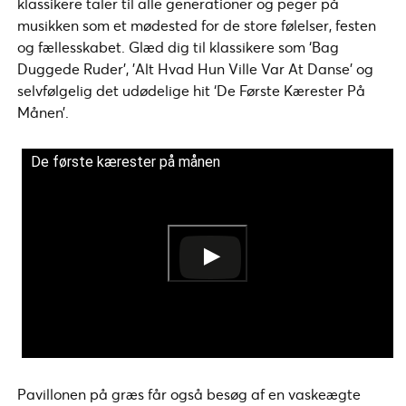
klassikere taler til alle generationer og peger på
musikken som et mødested for de store følelser, festen
og fællesskabet. Glæd dig til klassikere som ‘Bag
Duggede Ruder’, ’Alt Hvad Hun Ville Var At Danse’ og
selvfølgelig det udødelige hit ‘De Første Kærester På
Månen’.
De første kærester på månen
Pavillonen på græs får også besøg af en vaskeægte