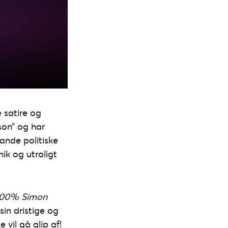
e satire og
son” og har
ande politiske
ik og utroligt
 100% Simon
sin dristige og
 vil gå glip af!