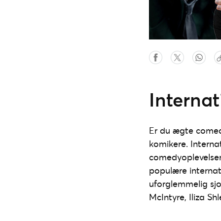
Interna
Er du ægte comedy
komikere. Interna
comedyoplevelser,
populære internati
uforglemmelig sj
McIntyre, Iliza Sh