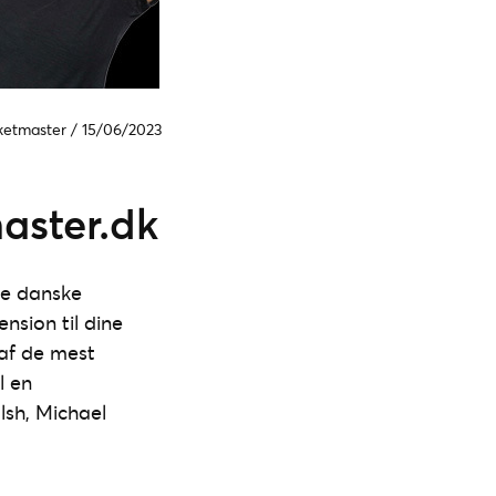
cketmaster
/
15/06/2023
aster.dk
se danske
nsion til dine
 af de mest
l en
sh, Michael