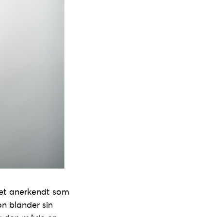
vet anerkendt som
on blander sin