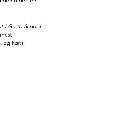
 på den måde en
t I Go to School
 mest
n, og hans