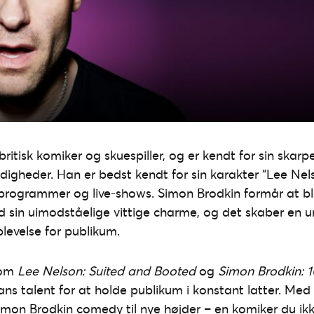
ritisk komiker og skuespiller, og er kendt for sin skarp
digheder. Han er bedst kendt for sin karakter “Lee Nel
v-programmer og live-shows. Simon Brodkin formår at bl
in uimodståelige vittige charme, og det skaber en un
evelse for publikum.
som
Lee Nelson: Suited and Booted
og
Simon Brodkin:
ans talent for at holde publikum i konstant latter. Med 
imon Brodkin comedy til nye højder – en komiker du ikke