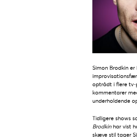
Simon Brodkin er b
improvisationsfær
optrådt i flere t
kommentarer med s
underholdende opl
Tidligere shows 
Brodkin
har vist h
skæve stil tager S