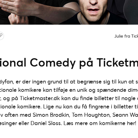
Julie fra Ti
tional Comedy på Ticketm
fan, er der ingen grund til at begrænse sig til kun at 
tionale komikere kan tilføje en unik og spændende dime
 og på Ticketmaster.dk kan du finde billetter til nogle
onale komikere. Lige nu kan du få fingrene i billetter ti
ov aften med Simon Brodkin, Tom Houghton, Seann Wal
lesinger eller Daniel Sloss. Læs mere om komikerne her!