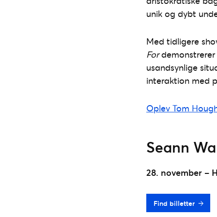
aristokratiske ba
unik og dybt und
Med tidligere s
For
demonstrerer 
usandsynlige situa
interaktion med pu
Oplev Tom Hought
Seann Wa
28. november – H
Find billetter