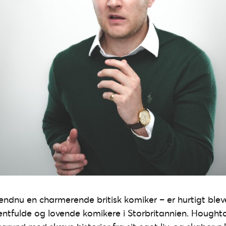
ndnu en charmerende britisk komiker – er hurtigt ble
entfulde og lovende komikere i Storbritannien. Hought