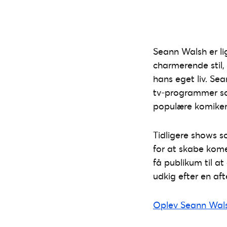
Seann Walsh er li
charmerende stil,
hans eget liv. Se
tv-programmer 
populære komikere
Tidligere shows 
for at skabe kome
få publikum til a
udkig efter en af
Oplev Seann Wals