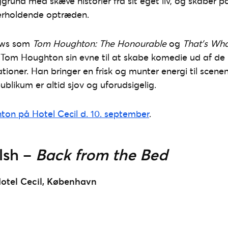
ggrund med skæve historier fra sit eget liv, og skaber
erholdende optræden.
hows som
Tom Houghton: The Honourable
og
That’s Wha
Tom Houghton sin evne til at skabe komedie ud af de
tioner. Han bringer en frisk og munter energi til scene
blikum er altid sjov og uforudsigelig.
on på Hotel Cecil d. 10. september
.
lsh –
Back from the Bed
otel Cecil, København