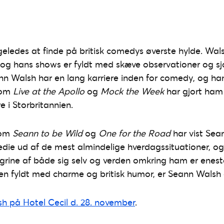
geledes at finde på britisk comedys øverste hylde. Wals
 og hans shows er fyldt med skæve observationer og sjo
ann Walsh har en lang karriere inden for comedy, og h
som
Live at the Apollo
og
Mock the Week
har gjort ham 
 i Storbritannien.
som
Seann to be Wild
og
One for the Road
har vist Sea
die ud af de mest almindelige hverdagssituationer, og 
t grine af både sig selv og verden omkring ham er enes
ten fyldt med charme og britisk humor, er Seann Walsh
h på Hotel Cecil d. 28. november
.